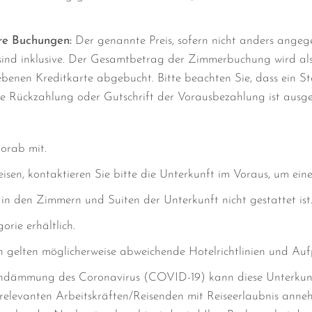
re Buchungen:
Der genannte Preis, sofern nicht anders ange
 sind inklusive. Der Gesamtbetrag der Zimmerbuchung wird al
enen Kreditkarte abgebucht. Bitte beachten Sie, dass ein St
ine Rückzahlung oder Gutschrift der Vorausbezahlung ist ausge
vorab mit.
isen, kontaktieren Sie bitte die Unterkunft im Voraus, um ein
in den Zimmern und Suiten der Unterkunft nicht gestattet ist.
orie erhältlich.
 gelten möglicherweise abweichende Hotelrichtlinien und Aufp
indämmung des Coronavirus (COVID-19) kann diese Unterkunf
mrelevanten Arbeitskräften/Reisenden mit Reiseerlaubnis anne